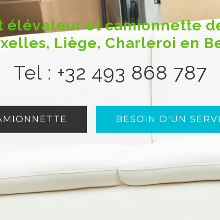
ift élévateur et camionnette
uxelles, Liège, Charleroi en B
Tel : +32 493 868 787
CAMIONNETTE
BESOIN D'UN SERV