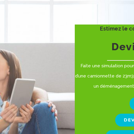
Estimez le c
Devi
Faite une simulation pour 
d’une camionnette de 23m3 
un déménagement 
DEV