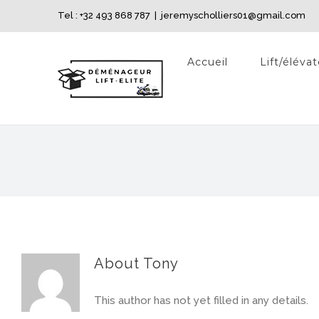
Skip
Tel : +32 493 868 787
|
jeremyscholliers01@gmail.com
to
content
Accueil
Lift/éléva
About
Tony
This author has not yet filled in any details.