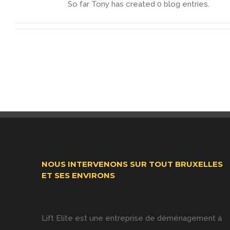
So far Tony has created 0 blog entries.
NOUS INTERVENONS SUR TOUT BRUXELLES
ET SES ENVIRONS
Lift Elite est une entreprise de déménagement à